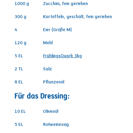
1000
g
Zucchini, fein gerieben
300
g
Kartoffeln, geschält, fein gerieben
4
Eier (Größe M)
120
g
Mehl
5
EL
FrühlingsQuark 3kg
2
TL
Salz
8
EL
Pflanzenöl
Für das Dressing:
10
EL
Olivenöl
5
EL
Rotweinessig