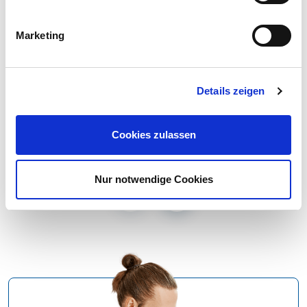
Marketing
Details zeigen
Hauptspeisen
Garnelen-Gemüse-Bowl mit PaprikaQuark
Cookies zulassen
Nur notwendige Cookies