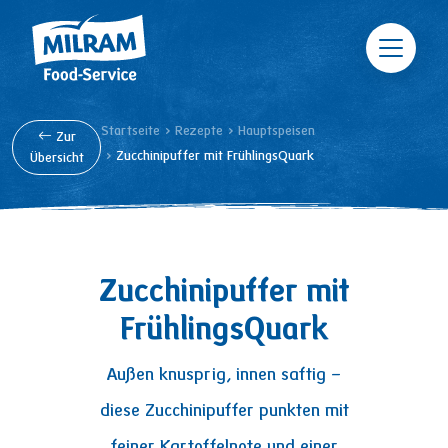
Direkt zum Inhalt
Pfadnavigation
Startseite
Rezepte
Hauptspeisen
Zur
Zucchinipuffer mit FrühlingsQuark
Übersicht
Zucchinipuffer
mit
FrühlingsQuark
Außen knusprig, innen saftig –
diese Zucchinipuffer punkten mit
feiner Kartoffelnote und einer