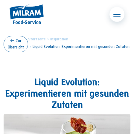
Direkt zum Inhalt
Pfadnavigation
Startseite
Inspiration
Zur
Liquid Evolution: Experimentieren mit gesunden Zutaten
Übersicht
Liquid Evolution:
Experimentieren mit gesunden
Zutaten
Image