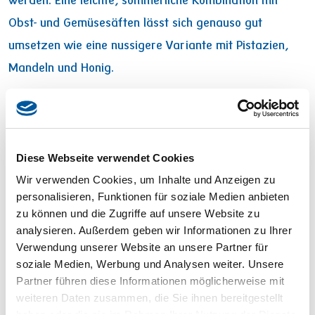
werden. Eine leichte, sommerliche Kombination mit
Obst- und Gemüsesäften lässt sich genauso gut
umsetzen wie eine nussigere Variante mit Pistazien,
Mandeln und Honig.
Lust auf einen Lassi
Lassi: Der indische Joghurt-Drink findet auch bei uns
immer mehr Anhänger. Schön gekühlt sorgt er im
Diese Webseite verwendet Cookies
Sommer für die nötige Erfrischung und fungiert
Wir verwenden Cookies, um Inhalte und Anzeigen zu
personalisieren, Funktionen für soziale Medien anbieten
zugleich als flüssiger Snack für zwischendurch. Der
zu können und die Zugriffe auf unsere Website zu
hohe Eiweißgehalt im Joghurt sorgt dafür, dass so ein
analysieren. Außerdem geben wir Informationen zu Ihrer
Lassi ein echter Sattmacher ist. Das gleiche trifft auch
Verwendung unserer Website an unsere Partner für
soziale Medien, Werbung und Analysen weiter. Unsere
auf Buttermilch zu. Wie die meisten Milchprodukte hat
Partner führen diese Informationen möglicherweise mit
auch sie einen hohen Proteingehalt. Eine leckere
weiteren Daten zusammen, die Sie ihnen bereitgestellt
Variante ist MILRAM Buttermilch Dessert Orange-
haben oder die sie im Rahmen Ihrer Nutzung der Dienste