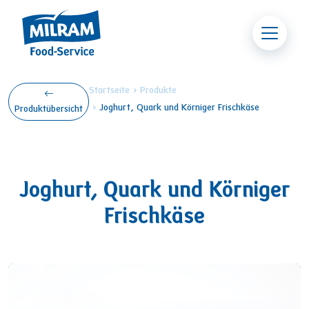
Direkt zum Inhalt
Pfadnavigation
Startseite
Produkte
Joghurt, Quark und Körniger Frischkäse
Produktübersicht
Joghurt, Quark und Körniger
Frischkäse