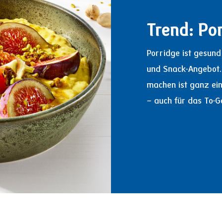
Trend: Po
Porridge ist gesund
und Snack-Angebot. 
machen ist ganz ein
– auch für das To-G