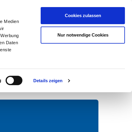
uns
Services
Cookies zulassen
le Medien
ir
Nur notwendige Cookies
, Werbung
Pfadnavigation
Startseite
Rezepte
Porridge
ren Daten
ienste
g
Details zeigen