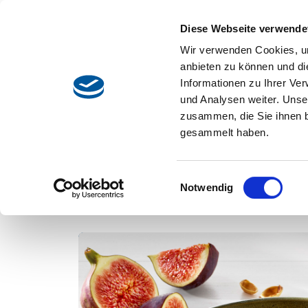
Direkt zum Inhalt
Diese Webseite verwende
Re
Main navigation
Wir verwenden Cookies, um
anbieten zu können und di
Informationen zu Ihrer Ve
Zur Übersicht
und Analysen weiter. Unse
zusammen, die Sie ihnen b
gesammelt haben.
Einwilligungsauswahl
Notwendig