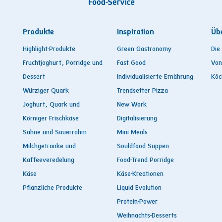
Produkte
Inspiration
Üb
Highlight-Produkte
Green Gastronomy
Die
Fruchtjoghurt, Porridge und
Fast Good
Von
Dessert
Individualisierte Ernährung
Köc
Würziger Quark
Trendsetter Pizza
Joghurt, Quark und
New Work
Körniger Frischkäse
Digitalisierung
Sahne und Sauerrahm
Mini Meals
Milchgetränke und
Souldfood Suppen
Kaffeeveredelung
Food-Trend Porridge
Käse
Käse-Kreationen
Pflanzliche Produkte
Liquid Evolution
Protein-Power
Weihnachts-Desserts