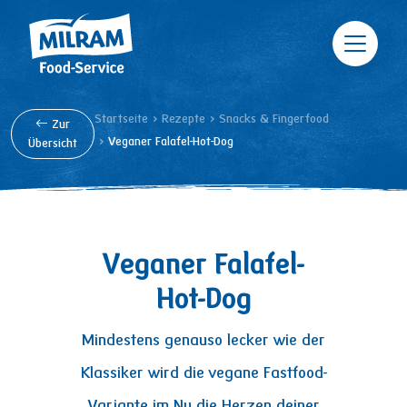
Direkt zum Inhalt
Pfadnavigation
Startseite
Rezepte
Snacks & Fingerfood
Zur
Veganer Falafel-Hot-Dog
Übersicht
Veganer
Falafel-
Hot-Dog
Mindestens genauso lecker wie der
Klassiker wird die vegane Fastfood-
Variante im Nu die Herzen deiner