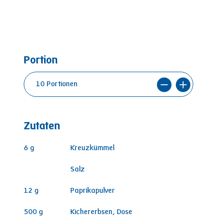
Portion
Zutaten
6
g
Kreuzkümmel
Salz
12
g
Paprikapulver
500
g
Kichererbsen, Dose