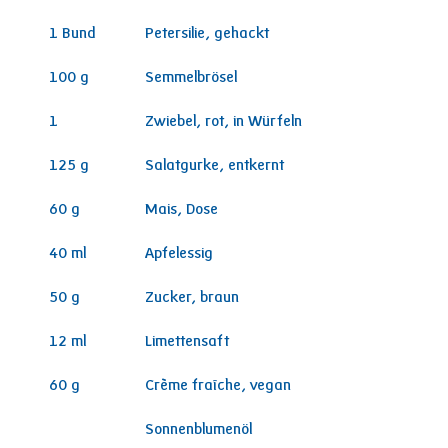
1
Bund
Petersilie, gehackt
100
g
Semmelbrösel
1
Zwiebel, rot, in Würfeln
125
g
Salatgurke, entkernt
60
g
Mais, Dose
40
ml
Apfelessig
50
g
Zucker, braun
12
ml
Limettensaft
60
g
Crème fraîche, vegan
Sonnenblumenöl