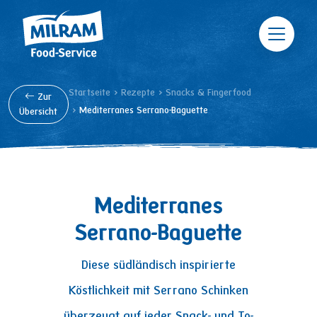
Direkt zum Inhalt
Pfadnavigation
Startseite
Rezepte
Snacks & Fingerfood
Zur
Mediterranes Serrano-Baguette
Übersicht
Mediterranes
Serrano-Baguette
Diese südländisch inspirierte
Köstlichkeit mit Serrano Schinken
überzeugt auf jeder Snack- und To-